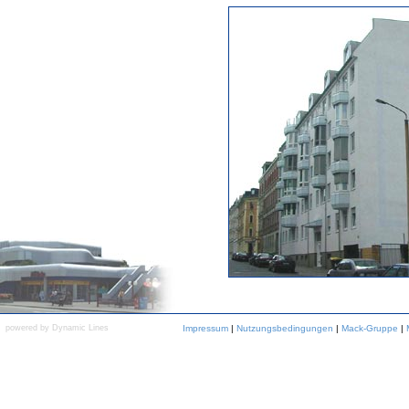
powered by Dynamic Lines
Impressum
|
Nutzungsbedingungen
|
Mack-Gruppe
|