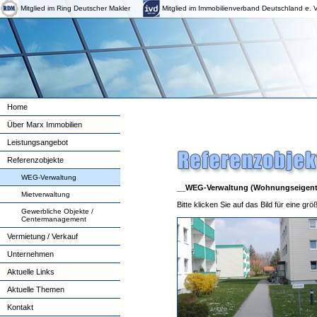
Mitglied im Ring Deutscher Makler
Mitglied im Immobilienverband Deutschland e. V
Home
Über Marx Immobilien
Leistungsangebot
Referenzobjekte
WEG-Verwaltung
__WEG-Verwaltung (Wohnungseigent
Mietverwaltung
Bitte klicken Sie auf das Bild für eine grö
Gewerbliche Objekte /
Centermanagement
Vermietung / Verkauf
Unternehmen
Aktuelle Links
Aktuelle Themen
Kontakt