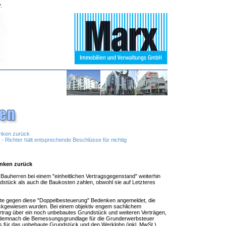
.
enken zurück
 - Richter hält entsprechende Beschlüsse für nichtig
nken zurück
uherren bei einem "einheitlichen Vertragsgegenstand" weiterhin
stück als auch die Baukosten zahlen, obwohl sie auf Letzteres
tte gegen diese "Doppelbesteuerung" Bedenken angemeldet, die
ckgewiesen wurden. Bei einem objektiv engem sachlichem
ag über ein noch unbebautes Grundstück und weiteren Verträgen,
oll demnach die Bemessungsgrundlage für die Grunderwerbsteuer
s für das unbebaute Grundstück und den Werklohn (inkl. MwSt.).