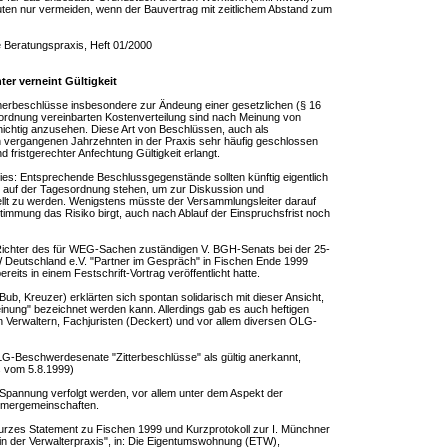
uten nur vermeiden, wenn der Bauvertrag mit zeitlichem Abstand zum
 Beratungspraxis, Heft 01/2000
ter verneint Gültigkeit
ümerbeschlüsse insbesondere zur Ändeung einer gesetzlichen (§ 16
rdnung vereinbarten Kostenverteilung sind nach Meinung von
 nichtig anzusehen. Diese Art von Beschlüssen, auch als
n vergangenen Jahrzehnten in der Praxis sehr häufig geschlossen
 fristgerechter Anfechtung Gültigkeit erlangt.
ies: Entsprechende Beschlussgegenstände sollten künftig eigentlich
 auf der Tagesordnung stehen, um zur Diskussion und
lt zu werden. Wenigstens müsste der Versammlungsleiter darauf
immung das Risiko birgt, auch nach Ablauf der Einspruchsfrist noch
Richter des für WEG-Sachen zuständigen V. BGH-Senats bei der 25-
 Deutschland e.V. "Partner im Gespräch" in Fischen Ende 1999
reits in einem Festschrift-Vortrag veröffentlicht hatte.
b, Kreuzer) erklärten sich spontan solidarisch mit dieser Ansicht,
nung" bezeichnet werden kann. Allerdings gab es auch heftigen
 Verwaltern, Fachjuristen (Deckert) und vor allem diversen OLG-
LG-Beschwerdesenate "Zitterbeschlüsse" als gültig anerkannt,
s vom 5.8.1999)
 Spannung verfolgt werden, vor allem unter dem Aspekt der
ümergemeinschaften.
kurzes Statement zu Fischen 1999 und Kurzprotokoll zur I. Münchner
 der Verwalterpraxis", in: Die Eigentumswohnung (ETW),