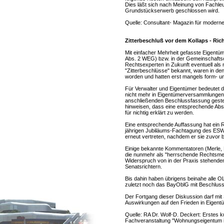
Dies läßt sich nach Meinung von Fachle
Grundstückserwerb geschlossen wird.
Quelle: Consultant- Magazin für moderne
Zitterbeschluß vor dem Kollaps - Rich
Mit einfacher Mehrheit gefasste Eigent
Abs. 2 WEG) bzw. in der Gemeinschaftso
Rechtsexperten in Zukunft eventuell als
"Zitterbeschlüsse" bekannt, waren in de
worden und hatten erst mangels form- und
Für Verwalter und Eigentümer bedeutet d
nicht mehr in Eigentümerversammlungen
anschließenden Beschlussfassung gestel
hinweisen, dass eine entsprechende Abst
für nichtig erklärt zu werden.
Eine entsprechende Auffassung hat ein 
jährigen Jubiläums-Fachtagung des ESW
erneut vertreten, nachdem er sie zuvor be
Einige bekannte Kommentatoren (Merle, Bu
die nunmehr als "herrschende Rechtsmei
Widerspruch von in der Praxis stehenden
Senatsrichtern.
Bis dahin haben übrigens beinahe alle O
zuletzt noch das BayOblG mit Beschlus
Der Fortgang dieser Diskussion darf mit
Auswirkungen auf den Frieden in Eigent
Quelle: RA Dr. Wolf-D. Deckert: Erstes 
Fachveranstaltung "Wohnungseigentum in