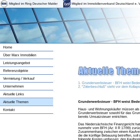
Mitglied im Ring Deutscher Makler
Mitglied im Immobilienverband Deutschland e. V
Home
Über Marx Immobilien
Leistungsangebot
Referenzobjekte
Vermietung / Verkauf
1. Grunderwerbsteuer - BFH weist Bed
Unternehmen
2. "Zitterbeschluß" steht vor dem Kollaps
Aktuelle Links
Grunderwerbsteuer - BFH weist Bede
Aktuelle Themen
Haus- und Wohnungskäufer müssen als Ba
Kontakt
Grunderwerbsteuer sowohl für das Grund
bereits Umsatzsteuer entrichten.
Das Niedersächsische Finanzgericht ha
nunmehr vom BFH (Az: II R 17/99) zurü
Zusammenhang zwischen einem Kaufvertr
die die künftige Bebauung betreffen, s
folgende Kosten umfassen: den Kaufprei