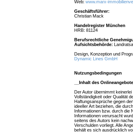
Web:
www.marx-immobilienve
Geschäftsführer:
Christian Mack
Handelregister München
HRB: 81124
Berufsrechtliche Genehmigu
Aufsichtsbehörde:
Landratsa
Design, Konzeption und Prog
Dynamic Lines GmbH
Nutzungsbedingungen
__Inhalt des Onlineangebot
Der Autor übernimmt keinerlei G
Vollständigkeit oder Qualität d
Haftungsansprüche gegen den 
ideeller Art beziehen, die du
Informationen bzw. durch die N
Informationen verursacht wurd
seitens des Autors kein nachwe
Verschulden vorliegt. Alle Ang
behält es sich ausdrücklich v